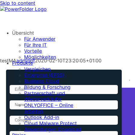
Skip to content
Übersicht
Für Anwender
Für Ihre IT
Vorteile
Möglichkeiten
testMA
adminpf
2020-02-10T23:20:05+01:00
Produkte
Vergleichen
Enterprise (EFSS)
.
Business Cloud
Bildung & Forschung
Partnerschaft und
Wiederverkäufer
ONLYOFFICE – Online
arbeiten
Outlook Add-in
Cloud Malware Protect
Anwendungen Download