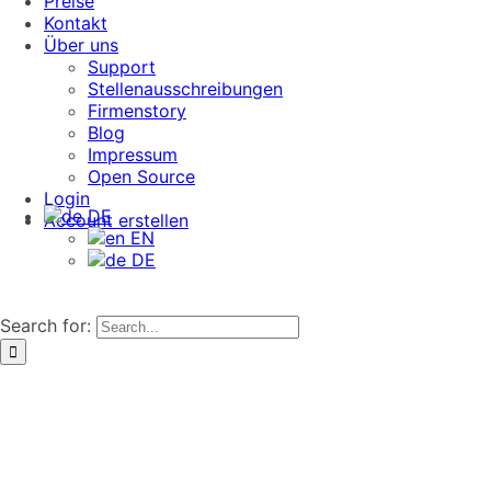
Preise
Kontakt
Über uns
Support
Stellenausschreibungen
Firmenstory
Blog
Impressum
Open Source
Login
DE
Account erstellen
EN
DE
Search for: