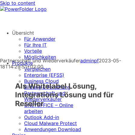
Skip to content
Übersicht
Für Anwender
Für Ihre IT
Vorteile
Möglichkeiten
Partnerschaft und Wiederverkäufer
adminpf
2023-05-
Produkte
18T14:29:51+02:00
Vergleichen
Enterprise (EFSS)
Business Cloud
Als Whitelabel Lösung,
Bildung & Forschung
Partnerschaft und
Integrations Lösung und für
Wiederverkäufer
Reseller
ONLYOFFICE – Online
arbeiten
Outlook Add-in
Cloud Malware Protect
Anwendungen Download