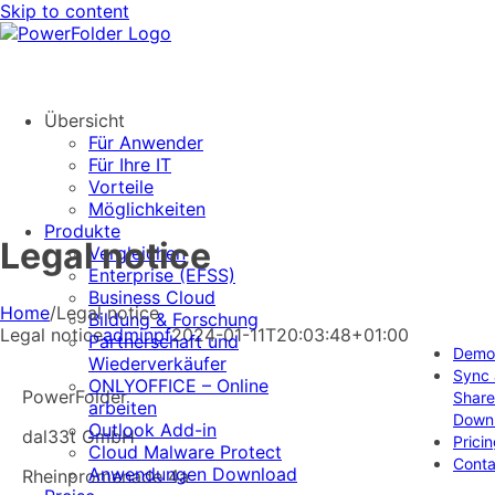
Skip to content
Übersicht
Für Anwender
Für Ihre IT
Vorteile
Möglichkeiten
Produkte
Legal notice
Vergleichen
Enterprise (EFSS)
Business Cloud
Home
/
Legal notice
Bildung & Forschung
Legal notice
adminpf
2024-01-11T20:03:48+01:00
Partnerschaft und
Demo 
Wiederverkäufer
Sync
ONLYOFFICE – Online
PowerFolder
Share
arbeiten
Down
Outlook Add-in
dal33t GmbH
Prici
Cloud Malware Protect
Conta
Anwendungen Download
Rheinpromenade 4a