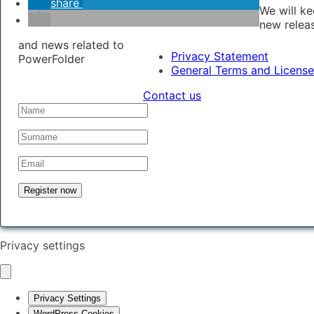
share
We will k
new relea
and news related to
Privacy Statement
PowerFolder
General Terms and License
Contact us
Privacy settings
Privacy Settings
WordPress Cookies