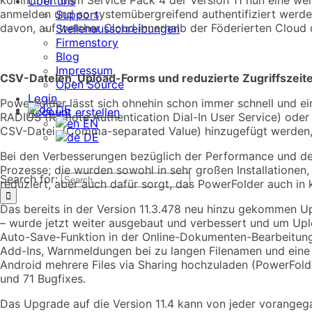
Über uns
anmelden und so systemübergreifend authentifiziert werden
Support
davon, auf welcher Cloud innerhalb der Föderierten Cloud 
Stellenausschreibungen
Firmenstory
Blog
Impressum
CSV-Dateien, Upload-Forms und reduzierte Zugriffszeit
Open Source
Login
PowerFolder lässt sich ohnehin schon immer schnell und ein
DE
Account erstellen
RADIUS (Remote Authentication Dial-In User Service) oder 
EN
CSV-Datei (Comma-separated Value) hinzugefügt werden, w
DE
Bei den Verbesserungen bezüglich der Performance und der 
Prozesse; die wurden sowohl in sehr großen Installationen
Search for:
reduziert, aber auch dafür sorgt, das PowerFolder auch in
Das bereits in der Version 11.3.478 neu hinzu gekommen 
– wurde jetzt weiter ausgebaut und verbessert und um Upl
Auto-Save-Funktion in der Online-Dokumenten-Bearbeitung
Add-Ins, Warnmeldungen bei zu langen Filenamen und eine 
Android mehrere Files via Sharing hochzuladen (PowerFold
und 71 Bugfixes.
Das Upgrade auf die Version 11.4 kann von jeder vorangega