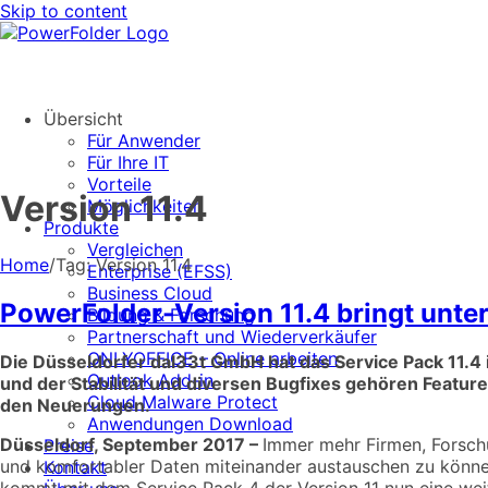
Skip to content
Übersicht
Für Anwender
Für Ihre IT
Vorteile
Version 11.4
Möglichkeiten
Produkte
Vergleichen
Home
/
Tag:
Version 11.4
Enterprise (EFSS)
Business Cloud
PowerFolder-Version 11.4 bringt unter
Bildung & Forschung
Partnerschaft und Wiederverkäufer
ONLYOFFICE – Online arbeiten
Die Düsseldorfer dal33t GmbH hat das Service Pack 11.
Outlook Add-in
und der Stabilität und diversen Bugfixes gehören Featur
Cloud Malware Protect
den Neuerungen.
Anwendungen Download
Düsseldorf, September 2017
–
Immer mehr Firmen, Forsch
Preise
und komfortabler Daten miteinander austauschen zu könne
Kontakt
kommt mit dem Service Pack 4 der Version 11 nun eine weit