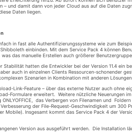
 – und damit dann von jeder Cloud aus auf die Daten zugrei
diese Daten liegen.
en
fach in fast alle Authentifizierungssysteme wie zum Beispi
Shibboleth einbinden. Mit dem Service Pack 4 können Benut
as das manuelle Erstellen auch größerer Benutzergruppen
Stabilität hatten die Entwickler bei der Version 11.4 ein 
, aber auch in einzelnen Clients Ressourcen-schonender ges
 komplexen Szenarien in Kombination mit anderen Lösungen i
Upload-Link-Feature – über das externe Nutzer auch ohne
oad-Formulare erweitert. Weitere nützliche Neuerungen im 
 ONLYOFFICE, das Verbergen von Filenamen und Foldern in
Verbesserung der File-Request-Geschwindigkeit um 300 Pro
er Mobile). Insgesamt kommt das Service Pack 4 der Versi
ngenen Version aus ausgeführt werden. Die Installation lä