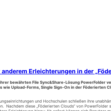
 anderem Erleichterungen in der „Föde
4 ihrer bewährten File Sync&Share-Lösung PowerFolder v
es wie Upload-Forms, Single Sign-On in der Föderierten 
ungseinrichtungen und Hochschulen schließen ihre unabh
n. Nachdem diese „Föderierten Clouds“ von PowerFolder sc
ere Erleichterung hinzu: Ab sofort können sich Benutzer m