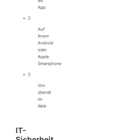
als
App
Auf
Ihrem
Android
oder
Apple
Smartphone
Von
überall
im
Web
IT-
Sicherheit