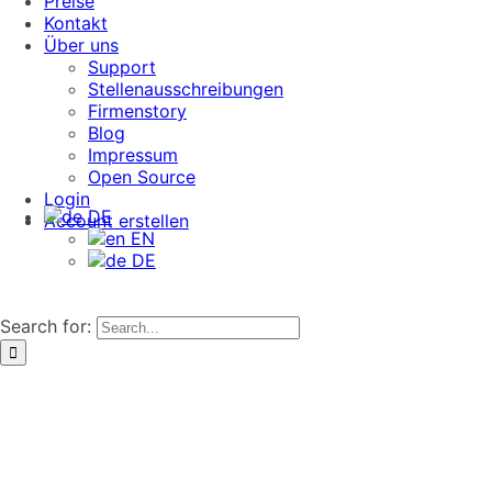
Preise
Kontakt
Über uns
Support
Stellenausschreibungen
Firmenstory
Blog
Impressum
Open Source
Login
DE
Account erstellen
EN
DE
Search for: