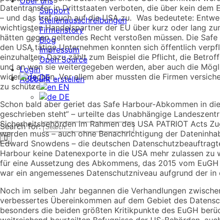
Über uns
Datentransfer in Drittstaaten verboten, die über kein de
Support
– und das traf auch auf die USA zu. Was bedeutete: Entw
Stellenausschreibungen
wichtigsten Handelspartner der EU über kurz oder lang zu
Firmenstory
hätten gegen geltendes Recht verstoßen müssen. Die Safe 
Blog
den USA tätige Unternehmen konnten sich öffentlich verpf
Impressum
einzuhalten. Dazu zählt zum Beispiel die Pflicht, die Betr
Open Source
und an wen sie weitergegeben werden, aber auch die Mögli
Login
widersprechen. Vor allem aber mussten die Firmen versic
DE
Account erstellen
zu schützen.
EN
DE
Schon bald aber geriet das Safe Harbour-Abkommen in die K
geschrieben steht“ – urteilte das Unabhängige Landeszent
Sicherheitsbehörden im Rahmen des USA PATRIOT Acts Zugr
Search for:
werden muss – auch ohne Benachrichtigung der Dateninha
Edward Snowdens – die deutschen Datenschutzbeauftragten
Harbour keine Datenexporte in die USA mehr zulassen zu 
für eine Aussetzung des Abkommens, das 2015 vom EuGH d
war ein angemessenes Datenschutzniveau aufgrund der in 
Noch im selben Jahr begannen die Verhandlungen zwische
verbessertes Übereinkommen auf dem Gebiet des Datensch
besonders die beiden größten Kritikpunkte des EuGH berück
weitreichend beurteilten Befugnisse der US-Behörden, auc