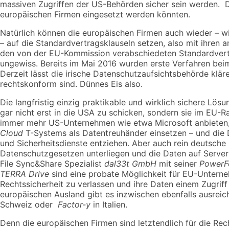
massiven Zugriffen der US-Behörden sicher sein werden. Da
europäischen Firmen eingesetzt werden könnten.
Natürlich können die europäischen Firmen auch wieder – w
– auf die Standardvertragsklauseln setzen, also mit ihren 
den von der EU-Kommission verabschiedeten Standardvertra
ungewiss. Bereits im Mai 2016 wurden erste Verfahren bei
Derzeit lässt die irische Datenschutzaufsichtsbehörde klä
rechtskonform sind. Dünnes Eis also.
Die langfristig einzig praktikable und wirklich sichere Lösu
gar nicht erst in die USA zu schicken, sondern sie im EU-
immer mehr US-Unternehmen wie etwa Microsoft anbieten, i
Cloud
T-Systems als Datentreuhänder einsetzen – und die
und Sicherheitsdienste entziehen. Aber auch rein deutsche
Datenschutzgesetzen unterliegen und die Daten auf Server
File Sync&Share Spezialist
dal33t GmbH
mit seiner
PowerF
TERRA Drive
sind eine probate Möglichkeit für EU-Unterne
Rechtssicherheit zu verlassen und ihre Daten einem Zugrif
europäischen Ausland gibt es inzwischen ebenfalls ausrei
Schweiz oder
Factor-y
in Italien.
Denn die europäischen Firmen sind letztendlich für die Rec