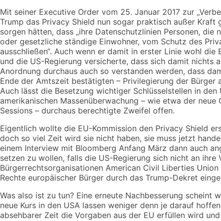
Mit seiner Executive Order vom 25. Januar 2017 zur „Verbe
Trump das Privacy Shield nun sogar praktisch außer Kraft g
sorgen hätten, dass „ihre Datenschutzlinien Personen, die 
oder gesetzliche ständige Einwohner, vom Schutz des Pri
ausschließen“. Auch wenn er damit in erster Linie wohl die
und die US-Regierung versicherte, dass sich damit nicht
Anordnung durchaus auch so verstanden werden, dass dam
Ende der Amtszeit bestätigten – Privilegierung der Bürge
Auch lässt die Besetzung wichtiger Schlüsselstellen in de
amerikanischen Massenüberwachung – wie etwa der neue C
Sessions – durchaus berechtigte Zweifel offen.
Eigentlich wollte die EU-Kommission den Privacy Shield e
doch so viel Zeit wird sie nicht haben, sie muss jetzt han
einem Interview mit Bloomberg Anfang März dann auch an
setzen zu wollen, falls die US-Regierung sich nicht an ihr
Bürgerrechtsorganisationen American Civil Liberties Unio
Rechte europäischer Bürger durch das Trump-Dekret einge
Was also ist zu tun? Eine erneute Nachbesserung scheint w
neue Kurs in den USA lassen weniger denn je darauf hoffe
absehbarer Zeit die Vorgaben aus der EU erfüllen wird und