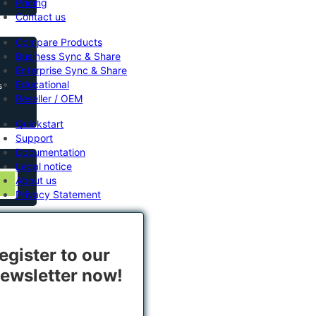
Pricing
Contact us
Compare Products
Business Sync & Share
Enterprise Sync & Share
Educational
s
Reseller / OEM
Quickstart
Support
Documentation
Legal notice
About us
Privacy Statement
egister to our
ewsletter now!