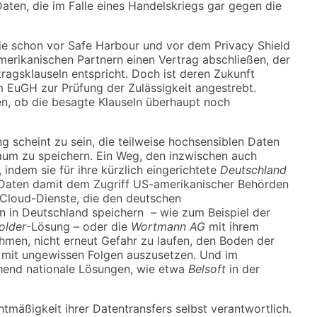
ten, die im Falle eines Handelskriegs gar gegen die
ie schon vor Safe Harbour und vor dem Privacy Shield
amerikanischen Partnern einen Vertrag abschließen, der
gsklauseln entspricht. Doch ist deren Zukunft
m EuGH zur Prüfung der Zulässigkeit angestrebt.
ren, ob die besagte Klauseln überhaupt noch
ng scheint zu sein, die teilweise hochsensiblen Daten
Raum zu speichern. Ein Weg, den inzwischen auch
ndem sie für ihre kürzlich eingerichtete
Deutschland
 Daten damit dem Zugriff US-amerikanischer Behörden
 Cloud-Dienste, die den deutschen
n in Deutschland speichern – wie zum Beispiel der
older
-Lösung – oder die
Wortmann AG
mit ihrem
hmen, nicht erneut Gefahr zu laufen, den Boden der
f mit ungewissen Folgen auszusetzen. Und im
chend nationale Lösungen, wie etwa
Belsoft
in der
htmäßigkeit ihrer Datentransfers selbst verantwortlich.