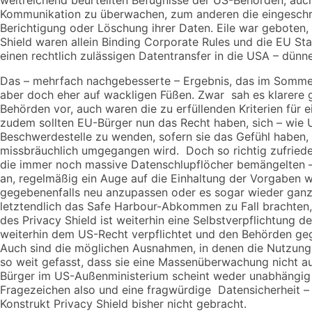
Kommunikation zu überwachen, zum anderen die eingeschr
Berichtigung oder Löschung ihrer Daten. Eile war geboten,
Shield waren allein Binding Corporate Rules und die EU Sta
einen rechtlich zulässigen Datentransfer in die USA – dünn
Das – mehrfach nachgebesserte – Ergebnis, das im Somm
aber doch eher auf wackligen Füßen. Zwar sah es klarere 
Behörden vor, auch waren die zu erfüllenden Kriterien für e
zudem sollten EU-Bürger nun das Recht haben, sich – wie
Beschwerdestelle zu wenden, sofern sie das Gefühl haben
missbräuchlich umgegangen wird. Doch so richtig zufried
die immer noch massive Datenschlupflöcher bemängelten 
an, regelmäßig ein Auge auf die Einhaltung der Vorgaben w
gegebenenfalls neu anzupassen oder es sogar wieder ganz
letztendlich das Safe Harbour-Abkommen zu Fall brachten, 
des Privacy Shield ist weiterhin eine Selbstverpflichtung 
weiterhin dem US-Recht verpflichtet und den Behörden gege
Auch sind die möglichen Ausnahmen, in denen die Nutzung
so weit gefasst, dass sie eine Massenüberwachung nicht a
Bürger im US-Außenministerium scheint weder unabhängig n
Fragezeichen also und eine fragwürdige Datensicherheit – 
Konstrukt Privacy Shield bisher nicht gebracht.