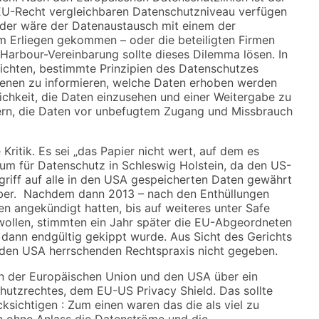
m EU-Recht vergleichbaren Datenschutzniveau verfügen
eder wäre der Datenaustausch mit einem der
m Erliegen gekommen – oder die beteiligten Firmen
Harbour-Vereinbarung sollte dieses Dilemma lösen. In
lichten, bestimmte Prinzipien des Datenschutzes
offenen zu informieren, welche Daten erhoben werden
chkeit, die Daten einzusehen und einer Weitergabe zu
hern, die Daten vor unbefugtem Zugang und Missbrauch
ritik. Es sei „das Papier nicht wert, auf dem es
rum für Datenschutz in Schleswig Holstein, da den US-
iff auf alle in den USA gespeicherten Daten gewährt
ber. Nachdem dann 2013 – nach den Enthüllungen
 angekündigt hatten, bis auf weiteres unter Safe
wollen, stimmten ein Jahr später die EU-Abgeordneten
ann endgültig gekippt wurde. Aus Sicht des Gerichts
den USA herrschenden Rechtspraxis nicht gegeben.
n der Europäischen Union und den USA über ein
utzrechtes, dem EU-US Privacy Shield. Das sollte
sichtigen : Zum einen waren das die als viel zu
h ohne Anlass die Datenströme und die