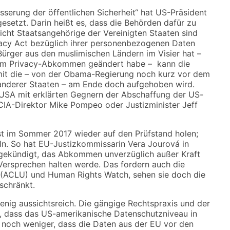
sserung der öffentlichen Sicherheit“ hat US-Präsident
esetzt. Darin heißt es, dass die Behörden dafür zu
nicht Staatsangehörige der Vereinigten Staaten sind
vacy Act bezüglich ihrer personenbezogenen Daten
 Bürger aus den muslimischen Ländern im Visier hat –
s am Privacy-Abkommen geändert habe – kann die
it die – von der Obama-Regierung noch kurz vor dem
r anderer Staaten – am Ende doch aufgehoben wird.
n USA mit erklärten Gegnern der Abschaffung der US-
IA-Direktor Mike Pompeo oder Justizminister Jeff
rst im Sommer 2017 wieder auf den Prüfstand holen;
deln. So hat EU-Justizkommissarin Vera Jourová in
gekündigt, das Abkommen unverzüglich außer Kraft
e Versprechen halten werde. Das fordern auch die
n (ACLU) und Human Rights Watch, sehen sie doch die
schränkt.
enig aussichtsreich. Die gängige Rechtspraxis und der
n, dass das US-amerikanische Datenschutzniveau in
 noch weniger, dass die Daten aus der EU vor den