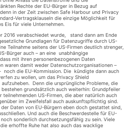
änkten Rechte der EU-Bürger in Bezug auf
 denn in der Zeit zwischen Safe Harbour und Privacy
ndard-Vertragsklauseln die einzige Möglichkeit für
es Eis für viele Unternehmen.
er 2016 verabschiedet wurde, stand dann am Ende
gesetzliche Grundlagen für Datenzugriffe durch US-
ine Teilnahme seitens der US-Firmen deutlich strenger,
 US-Bürger auch – an eine unabhängige
, dass mit ihren personenbezogenen Daten
en waren damit weder Datenschutzorganisationen –
– noch die EU-Kommission. Die kündigte dann auch
erfen zu wollen, um das Privacy Shield
 aufzuheben. Denn die ursprüngliche Probleme, die
bestehen grundsätzlich auch weiterhin: Grundpfeiler
der teilnehmenden US-Firmen, die aber natürlich auch
nüber im Zweifelsfall auch auskunftspflichtig sind.
 der Daten von EU-Bürgern eben doch gestattet sind,
usschließen. Und auch die Beschwerdestelle für EU-
och sonderlich durchsetzungsfähig zu sein. Viele
die erhoffte Ruhe hat also auch das wacklige