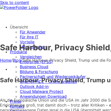
Skip to content
Übersicht
Für Anwender
Für Ihre IT
Vorteile
Safe Harbour, Privacy Shield
Möglichkeiten
Produkte
Vergleichen
Home
/
Blog
/
Safe Harbour, Privacy Shield, Trump und die F
Enterprise (EFSS)
Business Cloud
Bildung & Forschung
Partnerschaft und Wiederverkäufer
Safe Harbour, Privacy Shield, Trump u
ONLYOFFICE – Online arbeiten
Outlook Add-in
Cloud Malware Protect
Anwendungen Download
Als die Europäische Union und die USA im Jahr 2000 die S
Preise
Erleichterung groß, trat damit doch – trotz aller Kritiken –
Kontakt
personenbezogene Daten legal in die USA übermittelt werd