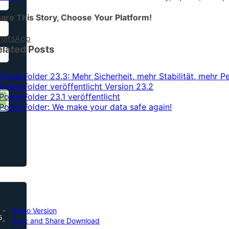
are This Story, Choose Your Platform!
hatsApp
elated Posts
Demo Version
5
Sync and Share Download