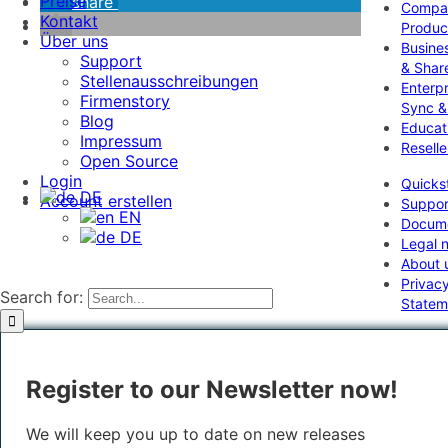
Preise
share
Compa
Kontakt
Produc
Über uns
Busine
Support
& Shar
Stellenausschreibungen
Enterpr
Firmenstory
Sync &
Blog
Educat
Impressum
Resell
Open Source
Login
Quicks
DE
Account erstellen
Suppor
EN
Docume
DE
Legal n
About 
Privac
Search for:
Statem
Register to our Newsletter now!
We will keep you up to date on new releases