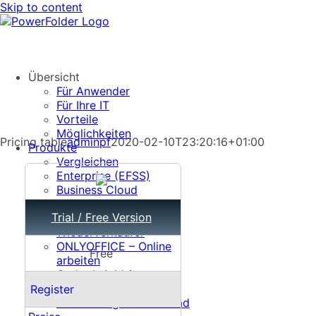
Skip to content
Übersicht
Für Anwender
Für Ihre IT
Vorteile
Möglichkeiten
Pricing table
adminpf
2020-02-10T23:20:16+01:00
Produkte
Vergleichen
Enterprise (EFSS)
Business Cloud
Bildung & Forschung
Trial / Free Version
Partnerschaft und
Wiederverkäufer
ONLYOFFICE – Online
Free
arbeiten
Outlook Add-in
Cloud Malware Protect
Register
Anwendungen Download