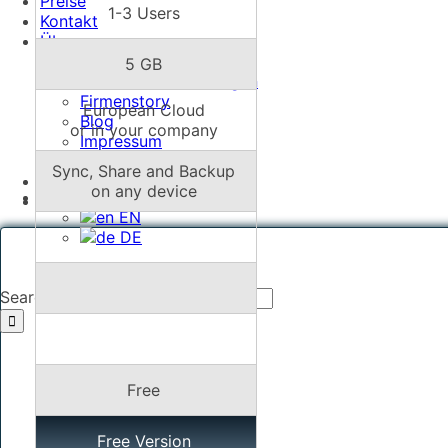
Preise
1-3 Users
Kontakt
Über uns
Support
5 GB
Stellenausschreibungen
Firmenstory
European Cloud
Blog
or in your company
Impressum
Open Source
Sync, Share and Backup
Login
on any device
DE
Account erstellen
EN
DE
Search for:
Free
Free Version