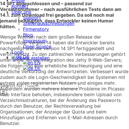
Preise
14 SP1 abgeschlossen und – passend zur
Kontakt
Versionsnummer – nach ausführlichen Tests dann am
Über uns
14.1. zum Download frei gegeben. Da soll noch mal
Support
jemand behaupten, dass Entwickler keinen Humor
Stellenausschreibungen
hätten.
Firmenstory
Blog
Wenige Wochen nach dem großen Release der
Impressum
PowerFolder Version 14 haben die Entwickler bereits
Open Source
nachgelegt und die Version 14 SP1 fertiggestellt und
Login
veröffentlicht. Zu den zahlreichen Verbesserungen gehört
DE
Account erstellen
unter anderem die Integration des Jetty 9-Web-Servers;
EN
die Folgen sind eine erhebliche Beschleunigung und eine
DE
deutliche Verkürzung der Antwortzeiten. Verbessert wurde
zudem auch die Login-Geschwindigkeit bei Systemen mit
extrem vielen registrierten Nutzern und einiges mehr.
Search for:
Außerdem wurden mehrere kleinere Probleme im Picasso
Web Interface behoben, insbesondere beim Upload von
Verzeichnisstrukturen, bei der Änderung des Passworts
durch den Benutzer, der Rechteverwaltung bei
Organisationen, der Anzeige der Quota und beim
Hinzufügen und Entfernen von E-Mail-Adressen durch
Benutzer.