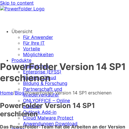
Skip to content
Übersicht
Für Anwender
Für Ihre IT
Vorteile
Möglichkeiten
Produkte
PowerFolder Version 14 SP1
Vergleichen
Enterprise (EFSS)
erschienen
Business Cloud
Bildung & Forschung
Partnerschaft und
Home
/
Blog
/
PowerFolder Version 14 SP1 erschienen
Wiederverkäufer
ONLYOFFICE – Online
PowerFolder Version 14 SP1
arbeiten
Outlook Add-in
erschienen
Cloud Malware Protect
Anwendungen Download
Das PowerFolder-Team hat die Arbeiten an der Version