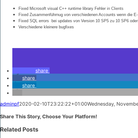
Fixed Microsoft visual C++ runtime library Fehler
in Clients
Fixed Zusammenführnug von verschiedenen Accounts wenn die E-Ma
Fixed SQL errors bei updates von Version 10 SP5 zu 10 SP6 oder
Verschiedene kleinere bugfixes
share
share
share
adminpf
2020-02-10T23:22:22+01:00
Wednesday, November
Share This Story, Choose Your Platform!
WhatsApp
Related Posts