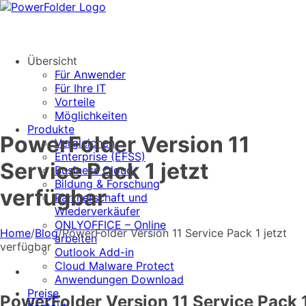
Skip
to
content
Übersicht
Für Anwender
Für Ihre IT
Vorteile
Möglichkeiten
Produkte
PowerFolder Version 11
Vergleichen
Enterprise (EFSS)
Service Pack 1 jetzt
Business Cloud
Bildung & Forschung
verfügbar
Partnerschaft und
Wiederverkäufer
ONLYOFFICE – Online
Home
/
Blog
/
PowerFolder Version 11 Service Pack 1 jetzt
arbeiten
verfügbar
Outlook Add-in
Cloud Malware Protect
Anwendungen Download
Preise
PowerFolder Version 11 Service Pack 1