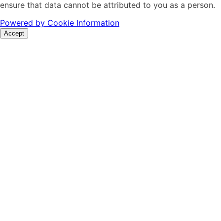
ensure that data cannot be attributed to you as a person.
Powered by Cookie Information
Accept
Go
to
Top