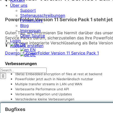
Kontakt
Über uns
Support
Stellenausschreibungen
PowerFolder Version 11 Service Pack 1 steht je
Firmenstory
Blog
Impressum
Guten Tag, wir informieren Sie hiermit darüber das unse
Open Source
Service Packs darum, sicherzustellen das Ihre PowerFolde
Login
unsere neue integrierte Verschlüsselung als Beta Version
DE
Account erstellen
EN
Download PowerFolder Version 11 Service Pack 1
DE
Verbesserungen
Search
(Beta) Embedded encryption of files at rest at backend
for:
PowerFolder jetzt auch in Niederländisch nutzbar
Multiple transfer streams in LAN und WAN
Verbesserte Performance und API
Verbesserte Migartion und Updates
Verschiedene kleine Verbesserungen
Bugfixes