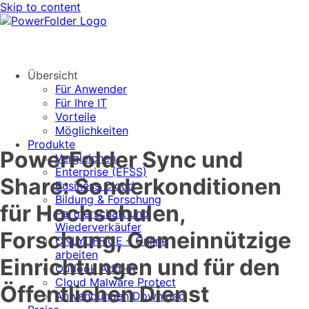
Skip to content
Übersicht
Für Anwender
Für Ihre IT
Vorteile
Möglichkeiten
Produkte
PowerFolder Sync und
Vergleichen
Enterprise (EFSS)
Share: Sonderkonditionen
Business Cloud
Bildung & Forschung
für Hochschulen,
Partnerschaft und
Wiederverkäufer
Forschung, Gemeinnützige
ONLYOFFICE – Online
arbeiten
Einrichtungen und für den
Outlook Add-in
Cloud Malware Protect
Öffentlichen Dienst
Anwendungen Download