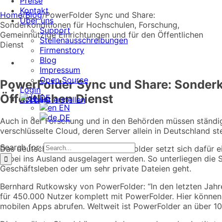
Preise
Kontakt
Home
/
Blog
/
PowerFolder Sync und Share:
Über uns
Sonderkonditionen für Hochschulen, Forschung,
Support
Gemeinnützige Einrichtungen und für den Öffentlichen
Stellenausschreibungen
Dienst
Firmenstory
Blog
Impressum
Open Source
PowerFolder Sync und Share: Sonderk
Login
Öffentlichen Dienst
DE
Account erstellen
EN
DE
Auch in der Forschung und in den Behörden müssen ständig
verschlüsselte Cloud, deren Server allein in Deutschland s
Search for:
Das deutsche Unternehmen PowerFolder setzt sich dafür ein
dabei ins Ausland ausgelagert werden. So unterliegen die 
Geschäftsleben oder um sehr private Dateien geht.
Bernhard Rutkowsky von PowerFolder: “In den letzten Jahr
für 450.000 Nutzer komplett mit PowerFolder. Hier können 
mobilen Apps abrufen. Weltweit ist PowerFolder an über 10