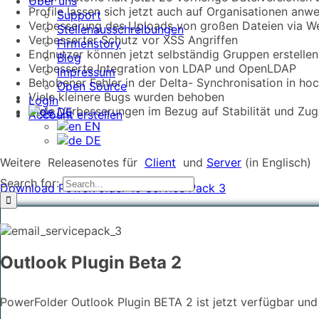
Über uns
Profile lassen sich jetzt auch auf Organisationen anw
Support
Verbesserung des Uploads von großen Dateien via W
Stellenausschreibungen
Verbesserter Schutz vor XSS Angriffen
Firmenstory
Endnutzer können jetzt selbständig Gruppen erstelle
Blog
Verbesserte Integration von LDAP und OpenLDAP
Impressum
Behobener Fehler in der Delta- Synchronisation in ho
Open Source
Viele kleinere Bugs wurden behoben
Login
Viele Verbesserungen im Bezug auf Stabilität und Zug
DE
Account erstellen
EN
DE
Weitere Releasenotes für
Client
und
Server
(in Englisch)
Search for:
Download PowerFolder 10 Service Pack 3
Outlook Plugin Beta 2
PowerFolder Outlook Plugin BETA 2 ist jetzt verfügbar und