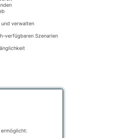
enden
eb
n und verwalten
ch-verfügbaren Szenarien
änglichkeit
 ermöglicht: