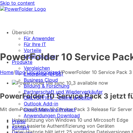
Skip to content
Übersicht
Für Anwender
Für Ihre IT
Vorteile
PowerFolder 10 Service Pack 
Möglichkeiten
Produkte
Vergleichen
Home
/
Blog
/
Uncategorized
/
PowerFolder 10 Service Pack 3 j
Enterprise (EFSS)
Business Cloud
Bildung & Forschung
Partnerschaft und Wiederverkäufer
PowerFolder 10 Service Pack 3 jetzt f
ONLYOFFICE – Online arbeiten
Outlook Add-in
Mit dem PowerFolder 10 Service Pack 3 Release für Server 
Cloud Malware Protect
Anwendungen Download
Unterstützung von Windows 10 und Mircosoft Edge
Preise
Token basierte Authentifizierung von Geräten
Kontakt
Datei-Historie hält jetzt 25 vorherige Dateiversionen 