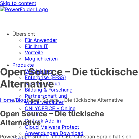
Skip to content
Übersicht
Für Anwender
Für Ihre IT
Vorteile
Möglichkeiten
Produkte
Open Source – Die tückische
Vergleichen
Enterprise (EFSS)
Alternative
Business Cloud
Bildung & Forschung
Partnerschaft und
Home
/
Blog
/
Open Source – Die tückische Alternative
Wiederverkäufer
ONLYOFFICE – Online
Open Source – Die tückische
arbeiten
Outlook Add-in
Alternative
Cloud Malware Protect
Anwendungen Download
PowerFolder-Gründer und CEO Christian Sprajc hat sich