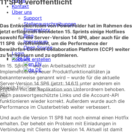
Preise
11 SP8 veröffentlicht
Kontakt
Über uns
Support
Stellenausschreibungen
Das Entwicklerteam von PowerFolder hat im Rahmen des
Firmenstory
jetzt erfolgreich beendeten 15. Sprints einige Hotfixes
Blog
sowohl für die Server-Version 14 SP6, aber auch für die
Impressum
11 SP8 veröffentlicht, um die Performance der
Open Source
bewährten Content Collaboration Platform (CCP) weiter
Login
zu verbessern und zu optimieren.
DE
Account erstellen
EN
Im 15. Sprint – wie ein Arbeitsabschnitt zur
DE
Implementierung neuer Produktfunktionalitäten ja
bekannterweise genannt wird – wurde für die aktuelle
Server-Version 14 SP6 (jetzt: 14.6.1) unter anderem ein
Search for:
Problem mit der Replikation von Unterordnern behoben.
Auch passwortgeschützte Links und die Account-API
funktionieren wieder korrekt. Außerdem wurde auch die
Performance im Clusterbetrieb weiter verbessert.
Und auch die Version 11 SP8 hat noch einmal einen Hotfix
erhalten. Der behebt ein Problem mit Einladungen in
Verbindung mit Clients der Version 14. Aktuell ist damit