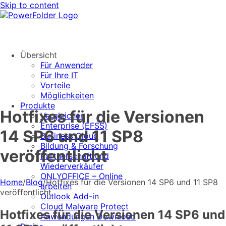
Skip to content
Übersicht
Für Anwender
Für Ihre IT
Vorteile
Möglichkeiten
Produkte
Hotfixes für die Versionen
Vergleichen
Enterprise (EFSS)
14 SP6 und 11 SP8
Business Cloud
Bildung & Forschung
veröffentlicht
Partnerschaft und
Wiederverkäufer
ONLYOFFICE – Online
Home
/
Blog
/
Hotfixes für die Versionen 14 SP6 und 11 SP8
arbeiten
veröffentlicht
Outlook Add-in
Cloud Malware Protect
Hotfixes für die Versionen 14 SP6 und
Anwendungen Download