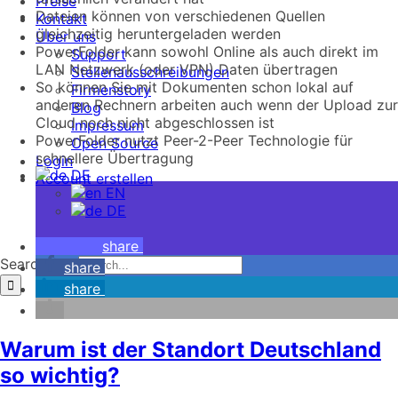
Preise
Dateien können von verschiedenen Quellen
Kontakt
gleichzeitig heruntergeladen werden
Über uns
PowerFolder kann sowohl Online als auch direkt im
Support
LAN Netzwerk (oder VPN) Daten übertragen
Stellenausschreibungen
So können Sie mit Dokumenten schon lokal auf
Firmenstory
anderen Rechnern arbeiten auch wenn der Upload zur
Blog
Cloud noch nicht abgeschlossen ist
Impressum
PowerFolder nutzt Peer-2-Peer Technologie für
Open Source
schnellere Übertragung
Login
DE
Account erstellen
EN
DE
share
Search for:
share
share
Warum ist der Standort Deutschland
so wichtig?