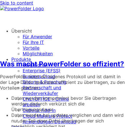
Skip to content
Übersicht
Für Anwender
Für Ihre IT
Vorteile
Möglichkeiten
Produkte
Was macht PowerFolder so effizient?
Vergleichen
Enterprise (EFSS)
Business Cloud
PowerFolder nutzt ein eigenes Protokoll und ist damit in
Bildung & Forschung
der Lage Daten besonders effizient zu übertragen, zu den
Partnerschaft und
Vorteilen gehören:
Wiederverkäufer
Daten werden komprimiert bevor Sie übertragen
ONLYOFFICE – Online
werden, dadurch verkürzt sich die
arbeiten
Übertragungsdauer
Outlook Add-in
Daten werden bei updates verglichen und dann wird
Cloud Malware Protect
nur der Teil einer Datei übertragen der sich
Anwendungen Download
tatsächlich verändert hat