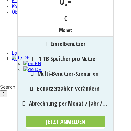
0,
-
Preise
Kontakt
Über uns
€
Support
Stellenausschreibungen
Firmenstory
Monat
Blog
Impressum
Einzelbenutzer
Open Source
Login
DE
1 TB Speicher pro Nutzer
Account erstellen
EN
DE
Multi-Benutzer-Szenarien
Search for:
Benutzerzahlen verändern
Abrechnung per Monat / Jahr /…
JETZT ANMELDEN