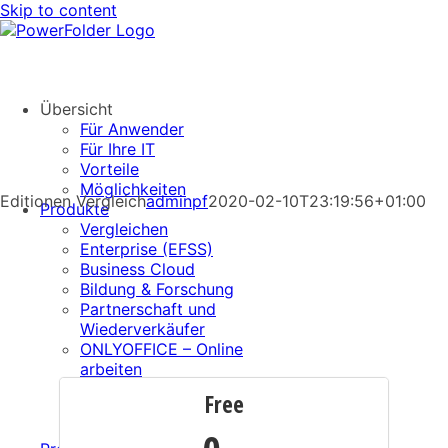
Skip to content
Übersicht
Für Anwender
Für Ihre IT
Vorteile
Möglichkeiten
Editionen Vergleich
adminpf
2020-02-10T23:19:56+01:00
Produkte
Vergleichen
Enterprise (EFSS)
Business Cloud
Bildung & Forschung
Partnerschaft und
Wiederverkäufer
ONLYOFFICE – Online
arbeiten
Outlook Add-in
Free
Cloud Malware Protect
Anwendungen Download